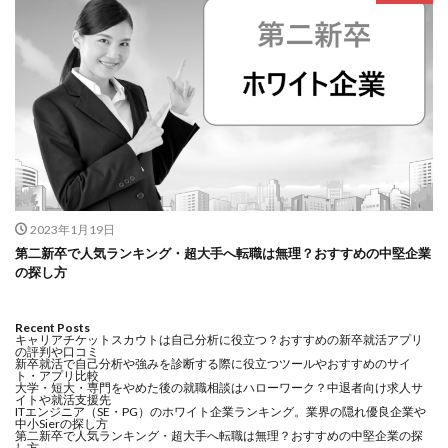
2023年1月19日
第二新卒で人気ランキング・超大手へ転職は無理？おすすめの中堅企業
の探し方
Recent Posts
キャリアチケットスカウトは自己分析に役立つ？おすすめの新卒就活アプリ
の評判や口コミ
新卒就活で自己分析や強みを診断する際に役立つツールやおすすめのサイ
ト・アプリ比較
大学・短大・専門をやめた後の就職相談はハローワーク？中退者向け求人サ
イトや就活支援先
ITエンジニア（SE・PG）のホワイト企業ランキング。業界の隠れ優良企業や
中小Sierの探し方
第二新卒で人気ランキング・超大手へ転職は無理？おすすめの中堅企業の探
し方