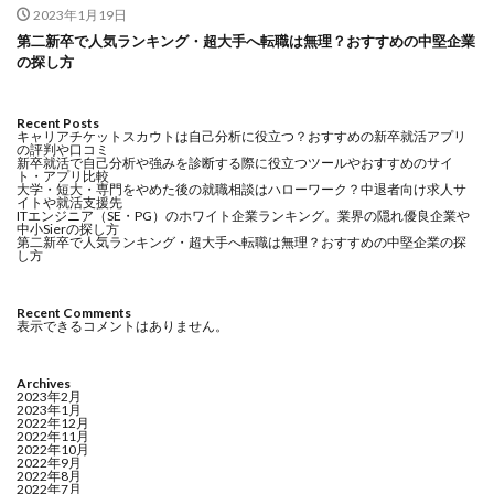
2023年1月19日
第二新卒で人気ランキング・超大手へ転職は無理？おすすめの中堅企業
の探し方
Recent Posts
キャリアチケットスカウトは自己分析に役立つ？おすすめの新卒就活アプリ
の評判や口コミ
新卒就活で自己分析や強みを診断する際に役立つツールやおすすめのサイ
ト・アプリ比較
大学・短大・専門をやめた後の就職相談はハローワーク？中退者向け求人サ
イトや就活支援先
ITエンジニア（SE・PG）のホワイト企業ランキング。業界の隠れ優良企業や
中小Sierの探し方
第二新卒で人気ランキング・超大手へ転職は無理？おすすめの中堅企業の探
し方
Recent Comments
表示できるコメントはありません。
Archives
2023年2月
2023年1月
2022年12月
2022年11月
2022年10月
2022年9月
2022年8月
2022年7月