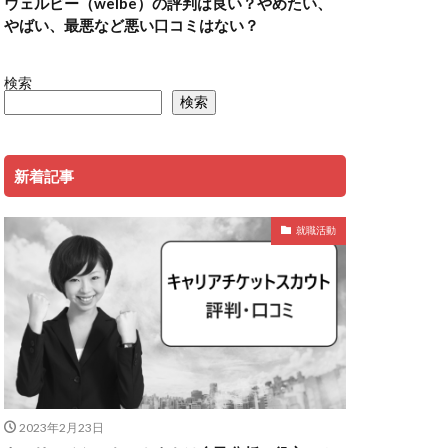
ウェルビー（welbe）の評判は良い？やめたい、
やばい、最悪など悪い口コミはない？
検索
検索
新着記事
就職活動
2023年2月23日