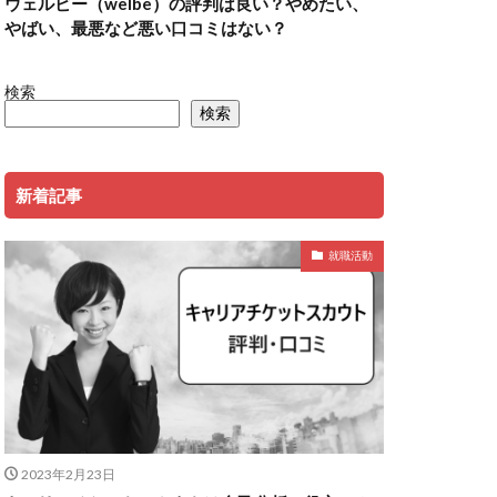
ウェルビー（welbe）の評判は良い？やめたい、
やばい、最悪など悪い口コミはない？
検索
検索
新着記事
就職活動
2023年2月23日