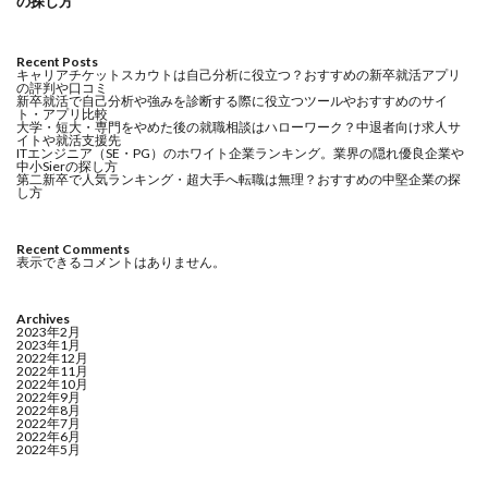
の探し方
Recent Posts
キャリアチケットスカウトは自己分析に役立つ？おすすめの新卒就活アプリ
の評判や口コミ
新卒就活で自己分析や強みを診断する際に役立つツールやおすすめのサイ
ト・アプリ比較
大学・短大・専門をやめた後の就職相談はハローワーク？中退者向け求人サ
イトや就活支援先
ITエンジニア（SE・PG）のホワイト企業ランキング。業界の隠れ優良企業や
中小Sierの探し方
第二新卒で人気ランキング・超大手へ転職は無理？おすすめの中堅企業の探
し方
Recent Comments
表示できるコメントはありません。
Archives
2023年2月
2023年1月
2022年12月
2022年11月
2022年10月
2022年9月
2022年8月
2022年7月
2022年6月
2022年5月