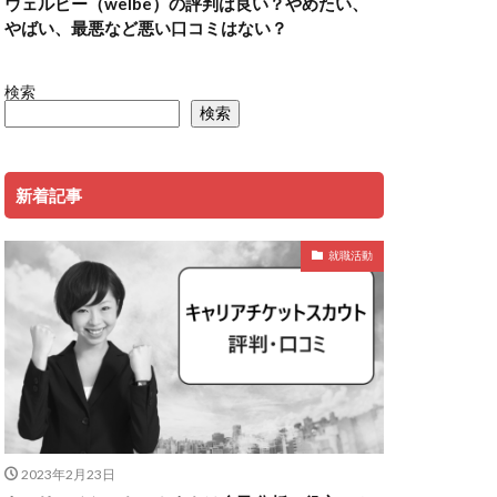
ウェルビー（welbe）の評判は良い？やめたい、
やばい、最悪など悪い口コミはない？
検索
検索
新着記事
就職活動
2023年2月23日