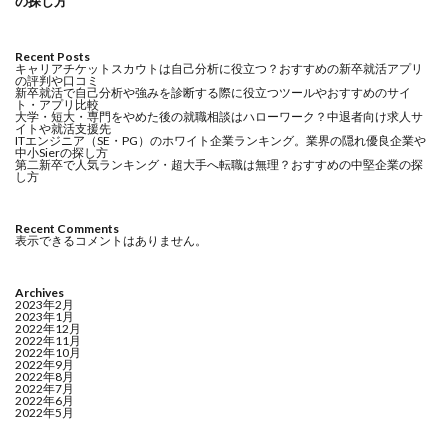
の探し方
Recent Posts
キャリアチケットスカウトは自己分析に役立つ？おすすめの新卒就活アプリ
の評判や口コミ
新卒就活で自己分析や強みを診断する際に役立つツールやおすすめのサイ
ト・アプリ比較
大学・短大・専門をやめた後の就職相談はハローワーク？中退者向け求人サ
イトや就活支援先
ITエンジニア（SE・PG）のホワイト企業ランキング。業界の隠れ優良企業や
中小Sierの探し方
第二新卒で人気ランキング・超大手へ転職は無理？おすすめの中堅企業の探
し方
Recent Comments
表示できるコメントはありません。
Archives
2023年2月
2023年1月
2022年12月
2022年11月
2022年10月
2022年9月
2022年8月
2022年7月
2022年6月
2022年5月