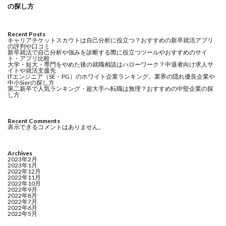
の探し方
Recent Posts
キャリアチケットスカウトは自己分析に役立つ？おすすめの新卒就活アプリ
の評判や口コミ
新卒就活で自己分析や強みを診断する際に役立つツールやおすすめのサイ
ト・アプリ比較
大学・短大・専門をやめた後の就職相談はハローワーク？中退者向け求人サ
イトや就活支援先
ITエンジニア（SE・PG）のホワイト企業ランキング。業界の隠れ優良企業や
中小Sierの探し方
第二新卒で人気ランキング・超大手へ転職は無理？おすすめの中堅企業の探
し方
Recent Comments
表示できるコメントはありません。
Archives
2023年2月
2023年1月
2022年12月
2022年11月
2022年10月
2022年9月
2022年8月
2022年7月
2022年6月
2022年5月