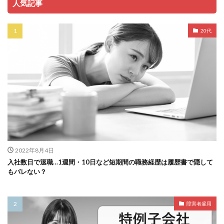
人気記事
20代
2022年8月4日
入社数日で退職…1週間・10日など短期間の職務経歴は履歴書で隠して
もバレない？
障害者雇用