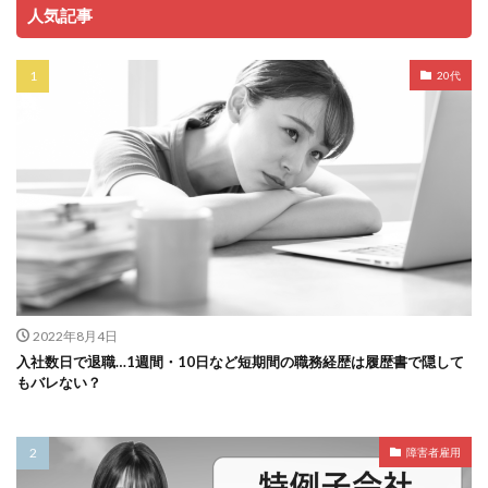
人気記事
20代
2022年8月4日
入社数日で退職…1週間・10日など短期間の職務経歴は履歴書で隠して
もバレない？
障害者雇用