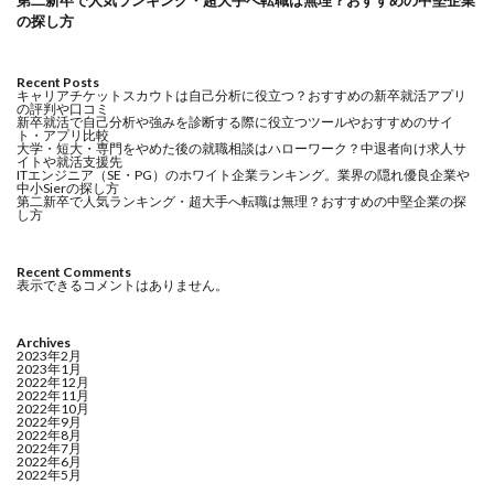
第二新卒で人気ランキング・超大手へ転職は無理？おすすめの中堅企業
の探し方
Recent Posts
キャリアチケットスカウトは自己分析に役立つ？おすすめの新卒就活アプリ
の評判や口コミ
新卒就活で自己分析や強みを診断する際に役立つツールやおすすめのサイ
ト・アプリ比較
大学・短大・専門をやめた後の就職相談はハローワーク？中退者向け求人サ
イトや就活支援先
ITエンジニア（SE・PG）のホワイト企業ランキング。業界の隠れ優良企業や
中小Sierの探し方
第二新卒で人気ランキング・超大手へ転職は無理？おすすめの中堅企業の探
し方
Recent Comments
表示できるコメントはありません。
Archives
2023年2月
2023年1月
2022年12月
2022年11月
2022年10月
2022年9月
2022年8月
2022年7月
2022年6月
2022年5月