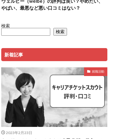
ウェルビー（welbe）の評判は良い？やめたい、
やばい、最悪など悪い口コミはない？
検索
検索
新着記事
就職活動
2023年2月23日